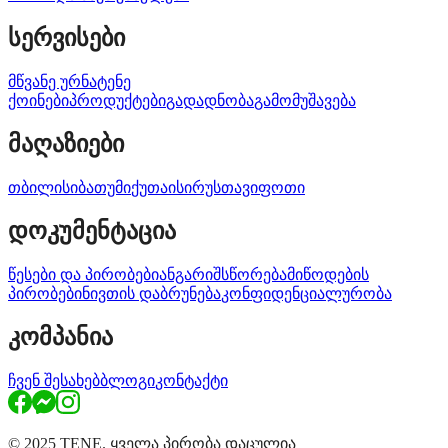
სერვისები
მწვანე ურნა
ტენე
ქოინები
პროდუქტები
გადადნობა
გამომუშავება
მაღაზიები
თბილისი
ბათუმი
ქუთაისი
რუსთავი
ფოთი
დოკუმენტაცია
წესები და პირობები
ანგარიშსწორება
მიწოდების
პირობები
ნივთის დაბრუნება
კონფიდენციალურობა
კომპანია
ჩვენ შესახებ
ბლოგი
კონტაქტი
© 2025 TENE. ყველა პირობა დაცულია