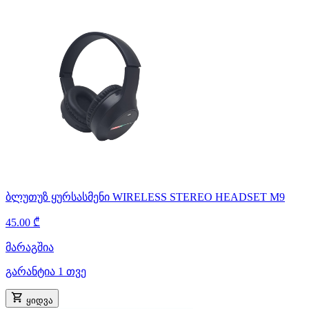
ბლუთუზ ყურსასმენი WIRELESS STEREO HEADSET M9
45.00 ₾
მარაგშია
გარანტია 1 თვე
ყიდვა