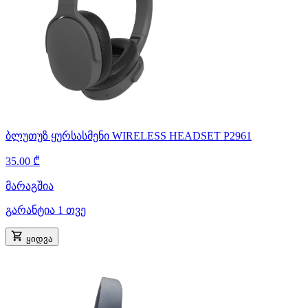
ბლუთუზ ყურსასმენი WIRELESS HEADSET P2961
35.00 ₾
მარაგშია
გარანტია 1 თვე
ყიდვა