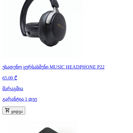
უსადენო ყურსასმენი MUSIC HEADPHONE P22
65.00 ₾
მარაგშია
გარანტია 1 თვე
ყიდვა