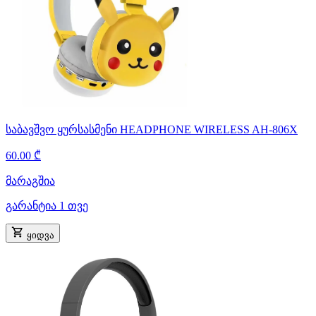
საბავშვო ყურსასმენი HEADPHONE WIRELESS AH-806X
60.00 ₾
მარაგშია
გარანტია 1 თვე
ყიდვა