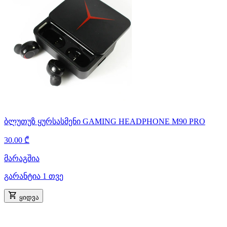
ბლუთუზ ყურსასმენი GAMING HEADPHONE M90 PRO
30.00 ₾
მარაგშია
გარანტია 1 თვე
ყიდვა