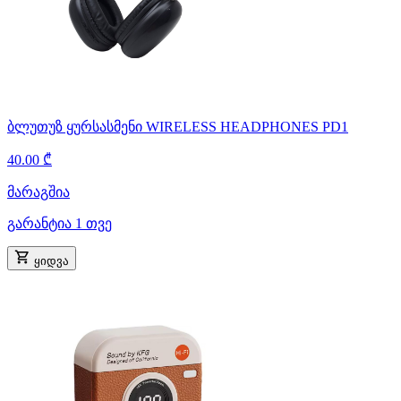
ბლუთუზ ყურსასმენი WIRELESS HEADPHONES PD1
40.00 ₾
მარაგშია
გარანტია 1 თვე
ყიდვა