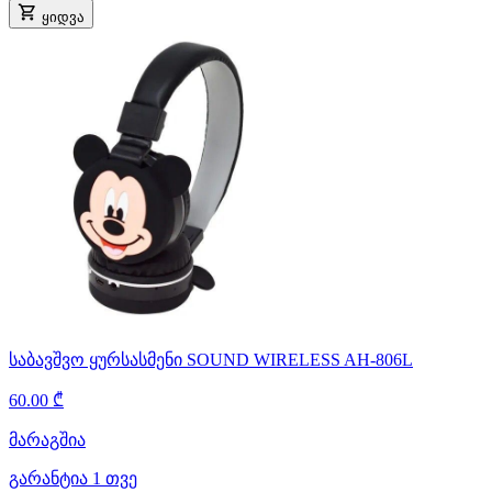
ყიდვა
საბავშვო ყურსასმენი SOUND WIRELESS AH-806L
60.00 ₾
მარაგშია
გარანტია 1 თვე