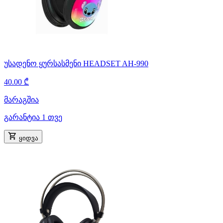
უსადენო ყურსასმენი HEADSET AH-990
40.00 ₾
მარაგშია
გარანტია 1 თვე
ყიდვა