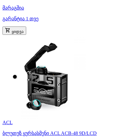
მარაგშია
გარანტია 1 თვე
ყიდვა
ACL
ბლუთუზ ყურსასმენი ACL ACB-48 9D/LCD