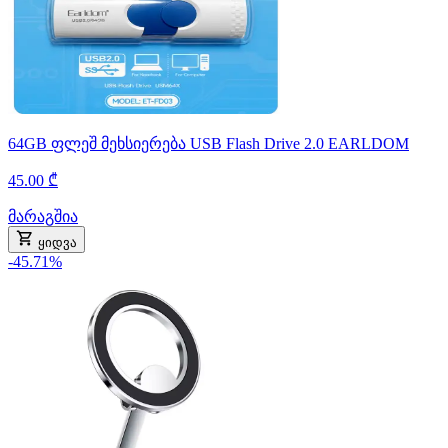
64GB ფლეშ მეხსიერება USB Flash Drive 2.0 EARLDOM
45.00 ₾
მარაგშია
ყიდვა
-45.71%