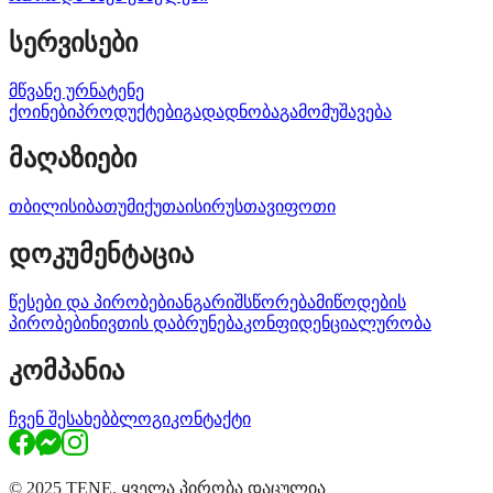
სერვისები
მწვანე ურნა
ტენე
ქოინები
პროდუქტები
გადადნობა
გამომუშავება
მაღაზიები
თბილისი
ბათუმი
ქუთაისი
რუსთავი
ფოთი
დოკუმენტაცია
წესები და პირობები
ანგარიშსწორება
მიწოდების
პირობები
ნივთის დაბრუნება
კონფიდენციალურობა
კომპანია
ჩვენ შესახებ
ბლოგი
კონტაქტი
© 2025 TENE. ყველა პირობა დაცულია