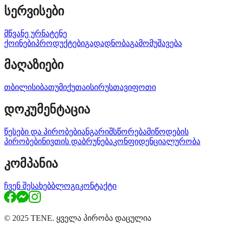
სერვისები
მწვანე ურნა
ტენე
ქოინები
პროდუქტები
გადადნობა
გამომუშავება
მაღაზიები
თბილისი
ბათუმი
ქუთაისი
რუსთავი
ფოთი
დოკუმენტაცია
წესები და პირობები
ანგარიშსწორება
მიწოდების
პირობები
ნივთის დაბრუნება
კონფიდენციალურობა
კომპანია
ჩვენ შესახებ
ბლოგი
კონტაქტი
© 2025 TENE. ყველა პირობა დაცულია