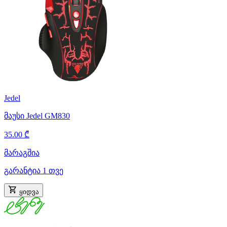
Jedel
მაუსი Jedel GM830
35.00 ₾
მარაგშია
გარანტია 1 თვე
ყიდვა