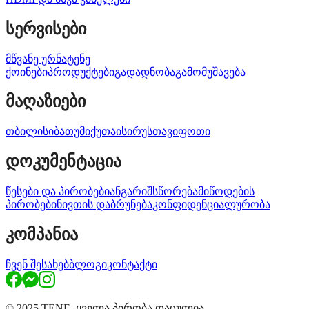
სერვისები
მწვანე ურნა
ტენე
ქოინები
პროდუქტები
გადადნობა
გამომუშავება
მაღაზიები
თბილისი
ბათუმი
ქუთაისი
რუსთავი
ფოთი
დოკუმენტაცია
წესები და პირობები
ანგარიშსწორება
მიწოდების
პირობები
ნივთის დაბრუნება
კონფიდენციალურობა
კომპანია
ჩვენ შესახებ
ბლოგი
კონტაქტი
© 2025 TENE. ყველა პირობა დაცულია