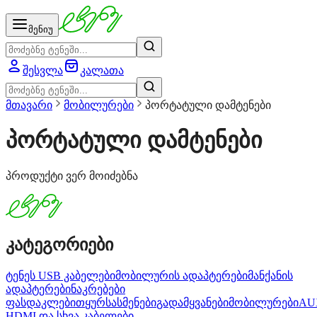
მენიუ
შესვლა
კალათა
მთავარი
მობილურები
პორტატული დამტენები
პორტატული დამტენები
პროდუქტი ვერ მოიძებნა
კატეგორიები
ტენეს USB კაბელები
მობილურის ადაპტერები
მანქანის
ადაპტერები
ნაკრებები
ფასდაკლებით
ყურსასმენები
გადამყვანები
მობილურები
AU
HDMI და სხვა კაბელები