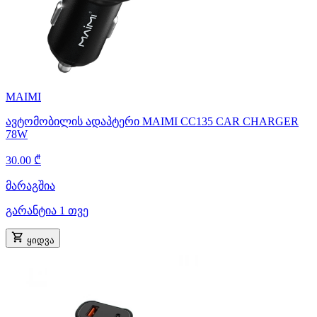
MAIMI
ავტომობილის ადაპტერი MAIMI CC135 CAR CHARGER
78W
30.00 ₾
მარაგშია
გარანტია 1 თვე
ყიდვა