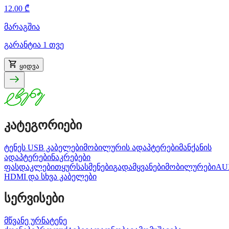
12.00 ₾
მარაგშია
გარანტია 1 თვე
ყიდვა
კატეგორიები
ტენეს USB კაბელები
მობილურის ადაპტერები
მანქანის
ადაპტერები
ნაკრებები
ფასდაკლებით
ყურსასმენები
გადამყვანები
მობილურები
AU
HDMI და სხვა კაბელები
სერვისები
მწვანე ურნა
ტენე