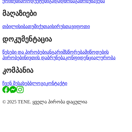
ქოინები
პროდუქტები
გადადნობა
გამომუშავება
მაღაზიები
თბილისი
ბათუმი
ქუთაისი
რუსთავი
ფოთი
დოკუმენტაცია
წესები და პირობები
ანგარიშსწორება
მიწოდების
პირობები
ნივთის დაბრუნება
კონფიდენციალურობა
კომპანია
ჩვენ შესახებ
ბლოგი
კონტაქტი
© 2025 TENE. ყველა პირობა დაცულია