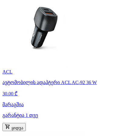
ACL
ავტომობილის ადაპტერი ACL AC-92 36 W
30.00 ₾
მარაგშია
გარანტია 1 თვე
ყიდვა