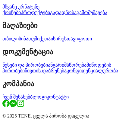
მწვანე ურნა
ტენე
ქოინები
პროდუქტები
გადადნობა
გამომუშავება
მაღაზიები
თბილისი
ბათუმი
ქუთაისი
რუსთავი
ფოთი
დოკუმენტაცია
წესები და პირობები
ანგარიშსწორება
მიწოდების
პირობები
ნივთის დაბრუნება
კონფიდენციალურობა
კომპანია
ჩვენ შესახებ
ბლოგი
კონტაქტი
© 2025 TENE. ყველა პირობა დაცულია