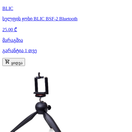
BLIC
სელფის ჯოხი BLIC BSF-2 Bluetooth
25.00 ₾
მარაგშია
გარანტია 1 თვე
ყიდვა