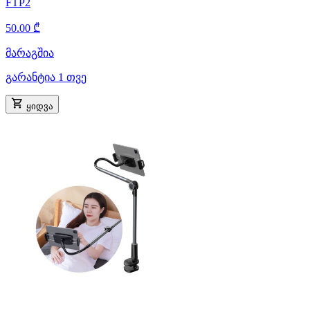
FTP2
50.00 ₾
მარაგშია
გარანტია 1 თვე
ყიდვა