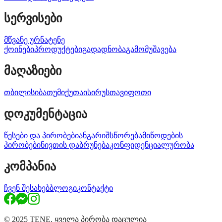
სერვისები
მწვანე ურნა
ტენე
ქოინები
პროდუქტები
გადადნობა
გამომუშავება
მაღაზიები
თბილისი
ბათუმი
ქუთაისი
რუსთავი
ფოთი
დოკუმენტაცია
წესები და პირობები
ანგარიშსწორება
მიწოდების
პირობები
ნივთის დაბრუნება
კონფიდენციალურობა
კომპანია
ჩვენ შესახებ
ბლოგი
კონტაქტი
© 2025 TENE. ყველა პირობა დაცულია