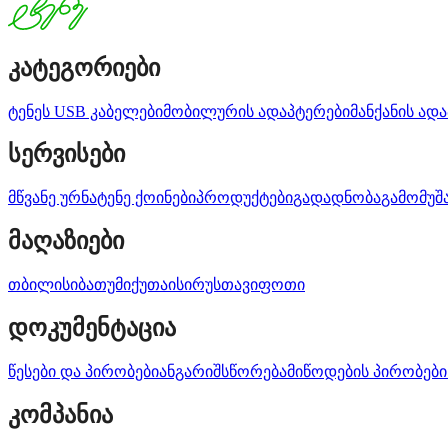
კატეგორიები
ტენეს USB კაბელები
მობილურის ადაპტერები
მანქანის ად
სერვისები
მწვანე ურნა
ტენე ქოინები
პროდუქტები
გადადნობა
გამომუშ
მაღაზიები
თბილისი
ბათუმი
ქუთაისი
რუსთავი
ფოთი
დოკუმენტაცია
წესები და პირობები
ანგარიშსწორება
მიწოდების პირობები
კომპანია