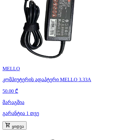
MELLO
კომპიუტერის ადაპტერი MELLO 3.33A
50.00 ₾
მარაგშია
გარანტია 1 თვე
ყიდვა