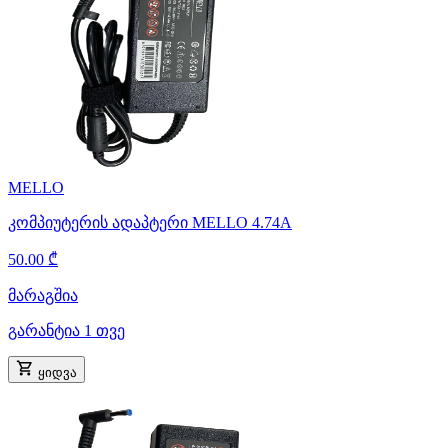
MELLO
კომპიუტერის ადაპტერი MELLO 4.74A
50.00 ₾
მარაგშია
გარანტია 1 თვე
ყიდვა