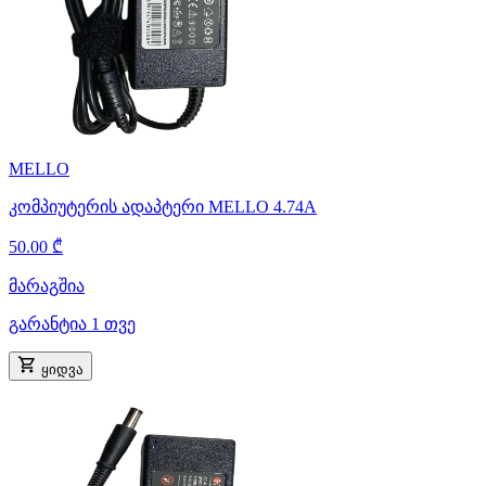
MELLO
კომპიუტერის ადაპტერი MELLO 4.74A
50.00 ₾
მარაგშია
გარანტია 1 თვე
ყიდვა