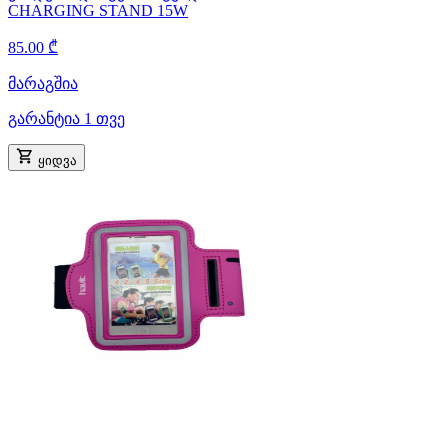
CHARGING STAND 15W
85.00 ₾
მარაგშია
გარანტია 1 თვე
ყიდვა