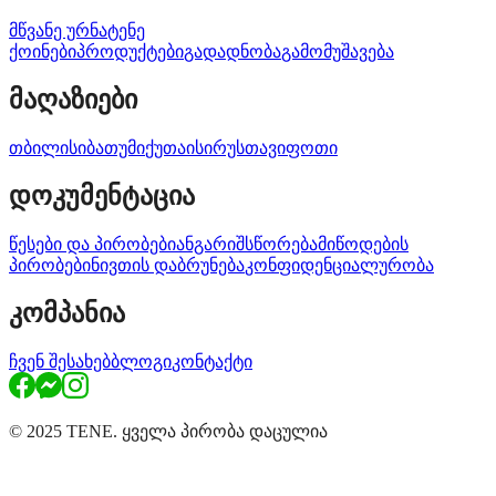
მწვანე ურნა
ტენე
ქოინები
პროდუქტები
გადადნობა
გამომუშავება
მაღაზიები
თბილისი
ბათუმი
ქუთაისი
რუსთავი
ფოთი
დოკუმენტაცია
წესები და პირობები
ანგარიშსწორება
მიწოდების
პირობები
ნივთის დაბრუნება
კონფიდენციალურობა
კომპანია
ჩვენ შესახებ
ბლოგი
კონტაქტი
© 2025 TENE. ყველა პირობა დაცულია