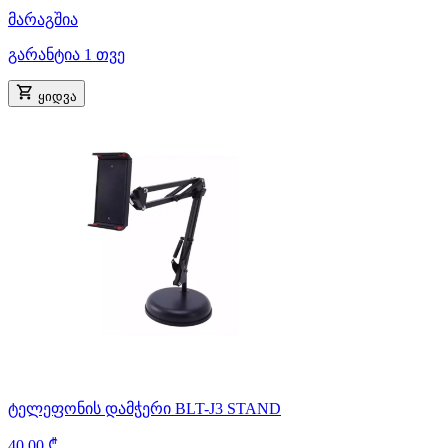
მარაგშია
გარანტია 1 თვე
ყიდვა
ტელეფონის დამჭერი BLT-J3 STAND
40.00 ₾