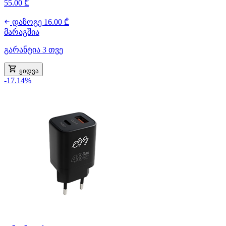
55.00 ₾
დაზოგე 16.00 ₾
მარაგშია
გარანტია 3 თვე
ყიდვა
-17.14%