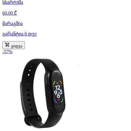
სხარტუშა
60.00 ₾
მარაგშია
გარანტია 6 თვე
ყიდვა
-57%