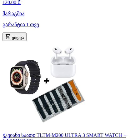
120.00 ₾
მარაგშია
გარანტია 1 თვე
ყიდვა
ჭკვიანი საათი TLTM-M200 ULTRA 3 SMART WATCH +