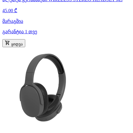
45.00 ₾
მარაგშია
გარანტია 1 თვე
ყიდვა