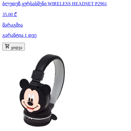
ბლუთუზ ყურსასმენი WIRELESS HEADSET P2961
35.00 ₾
მარაგშია
გარანტია 1 თვე
ყიდვა