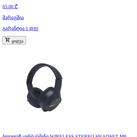
65.00 ₾
მარაგშია
გარანტია 1 თვე
ყიდვა
ბლუთუზ ყურსასმენი WIRELESS STEREO HEADSET M9