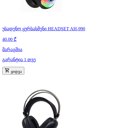
უსადენო ყურსასმენი HEADSET AH-990
40.00 ₾
მარაგშია
გარანტია 1 თვე
ყიდვა