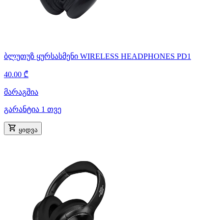
ბლუთუზ ყურსასმენი WIRELESS HEADPHONES PD1
40.00 ₾
მარაგშია
გარანტია 1 თვე
ყიდვა