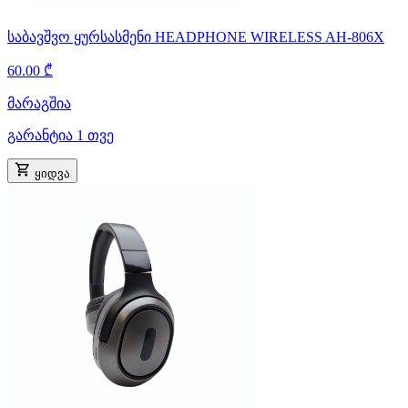
საბავშვო ყურსასმენი HEADPHONE WIRELESS AH-806X
60.00 ₾
მარაგშია
გარანტია 1 თვე
ყიდვა