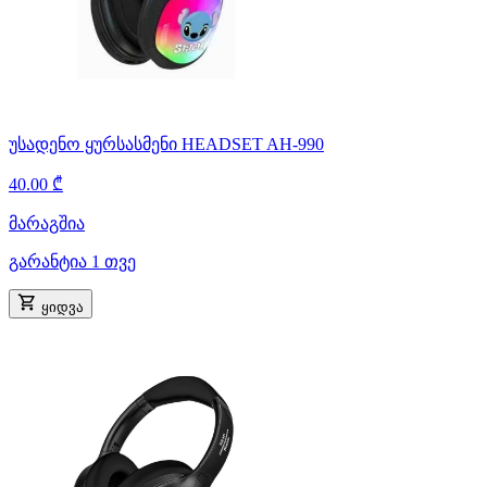
უსადენო ყურსასმენი HEADSET AH-990
40.00 ₾
მარაგშია
გარანტია 1 თვე
ყიდვა