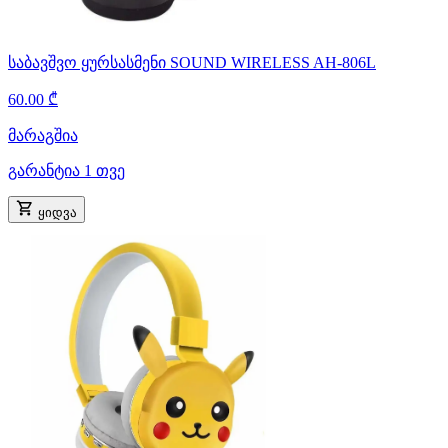
საბავშვო ყურსასმენი SOUND WIRELESS AH-806L
60.00 ₾
მარაგშია
გარანტია 1 თვე
ყიდვა