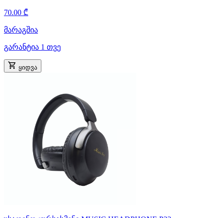
70.00 ₾
მარაგშია
გარანტია 1 თვე
ყიდვა