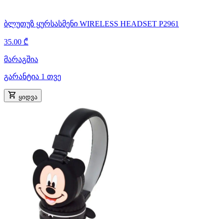
ბლუთუზ ყურსასმენი WIRELESS HEADSET P2961
35.00 ₾
მარაგშია
გარანტია 1 თვე
ყიდვა