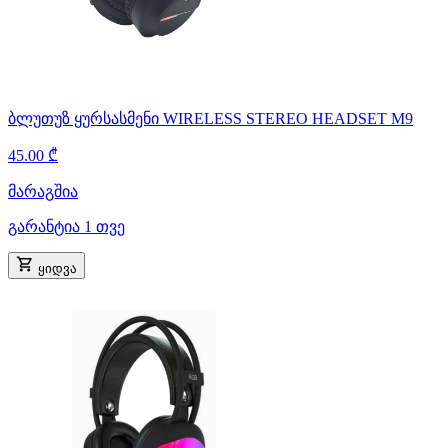
ბლუთუზ ყურსასმენი WIRELESS STEREO HEADSET M9
45.00 ₾
მარაგშია
გარანტია 1 თვე
ყიდვა