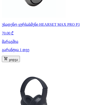
უსადენო ყურსასმენი HEARSET MAX PRO P3
70.00 ₾
მარაგშია
გარანტია 1 თვე
ყიდვა