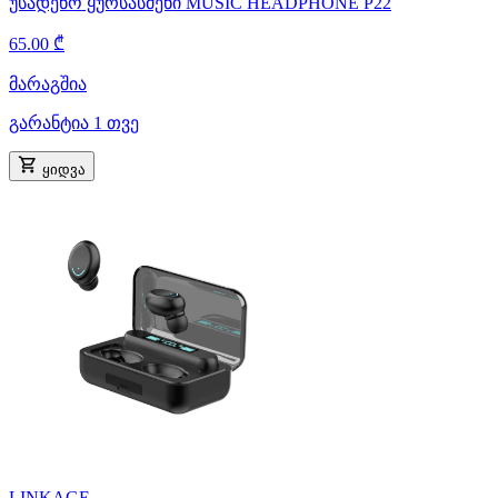
უსადენო ყურსასმენი MUSIC HEADPHONE P22
65.00 ₾
მარაგშია
გარანტია 1 თვე
ყიდვა
LINKAGE