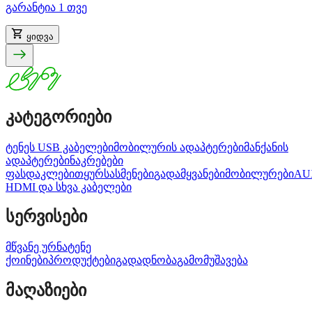
გარანტია 1 თვე
ყიდვა
კატეგორიები
ტენეს USB კაბელები
მობილურის ადაპტერები
მანქანის
ადაპტერები
ნაკრებები
ფასდაკლებით
ყურსასმენები
გადამყვანები
მობილურები
AU
HDMI და სხვა კაბელები
სერვისები
მწვანე ურნა
ტენე
ქოინები
პროდუქტები
გადადნობა
გამომუშავება
მაღაზიები