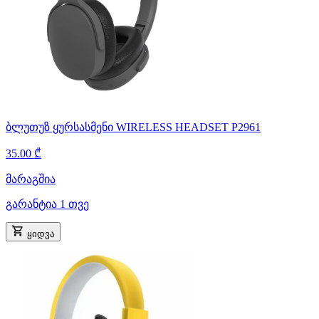
ბლუთუზ ყურსასმენი WIRELESS HEADSET P2961
35.00 ₾
მარაგშია
გარანტია 1 თვე
ყიდვა