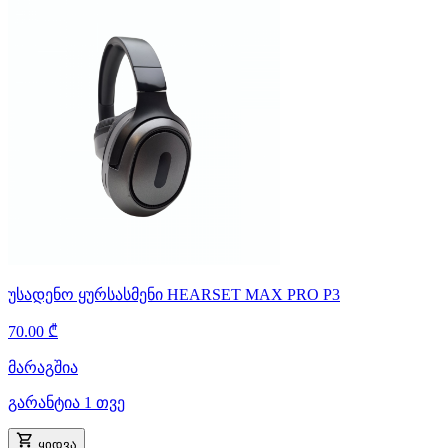
უსადენო ყურსასმენი HEARSET MAX PRO P3
70.00 ₾
მარაგშია
გარანტია 1 თვე
ყიდვა