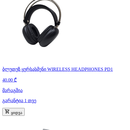
ბლუთუზ ყურსასმენი WIRELESS HEADPHONES PD1
40.00 ₾
მარაგშია
გარანტია 1 თვე
ყიდვა