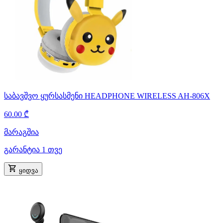
საბავშვო ყურსასმენი HEADPHONE WIRELESS AH-806X
60.00 ₾
მარაგშია
გარანტია 1 თვე
ყიდვა