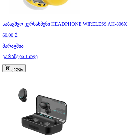
საბავშვო ყურსასმენი HEADPHONE WIRELESS AH-806X
60.00 ₾
მარაგშია
გარანტია 1 თვე
ყიდვა