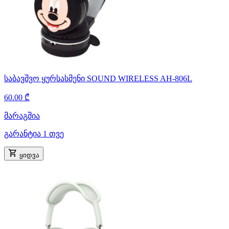
საბავშვო ყურსასმენი SOUND WIRELESS AH-806L
60.00 ₾
მარაგშია
გარანტია 1 თვე
ყიდვა