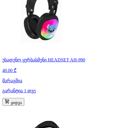
უსადენო ყურსასმენი HEADSET AH-990
40.00 ₾
მარაგშია
გარანტია 1 თვე
ყიდვა