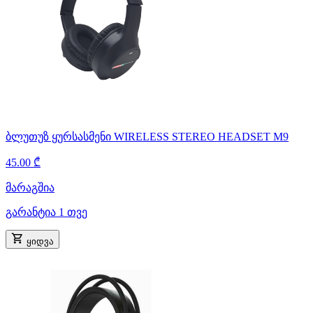
ბლუთუზ ყურსასმენი WIRELESS STEREO HEADSET M9
45.00 ₾
მარაგშია
გარანტია 1 თვე
ყიდვა