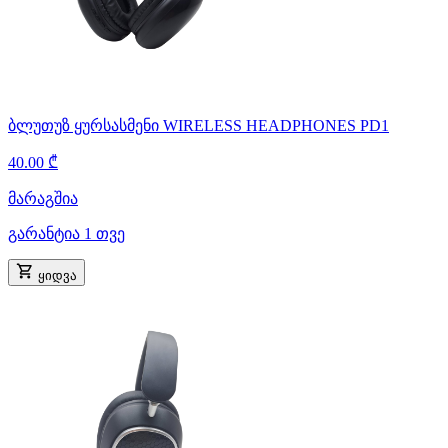
ბლუთუზ ყურსასმენი WIRELESS HEADPHONES PD1
40.00 ₾
მარაგშია
გარანტია 1 თვე
ყიდვა