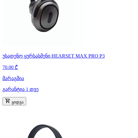
უსადენო ყურსასმენი HEARSET MAX PRO P3
70.00 ₾
მარაგშია
გარანტია 1 თვე
ყიდვა