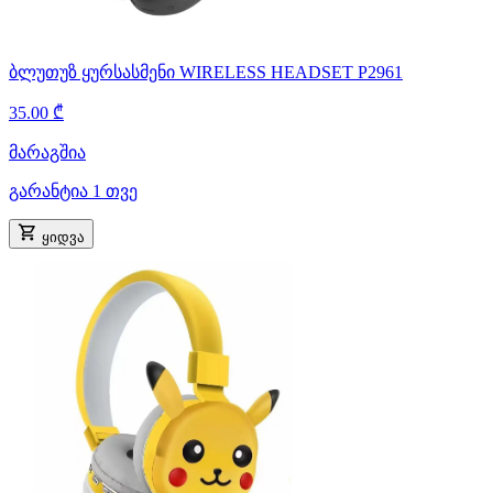
ბლუთუზ ყურსასმენი WIRELESS HEADSET P2961
35.00 ₾
მარაგშია
გარანტია 1 თვე
ყიდვა