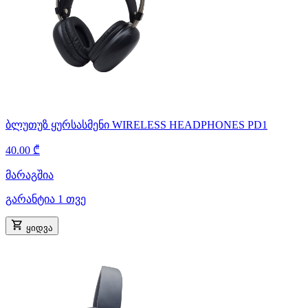
ბლუთუზ ყურსასმენი WIRELESS HEADPHONES PD1
40.00 ₾
მარაგშია
გარანტია 1 თვე
ყიდვა