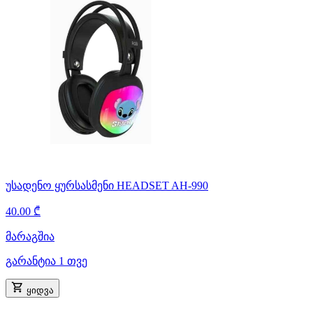
უსადენო ყურსასმენი HEADSET AH-990
40.00 ₾
მარაგშია
გარანტია 1 თვე
ყიდვა