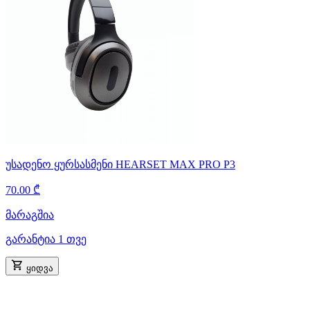
უსადენო ყურსასმენი HEARSET MAX PRO P3
70.00 ₾
მარაგშია
გარანტია 1 თვე
ყიდვა