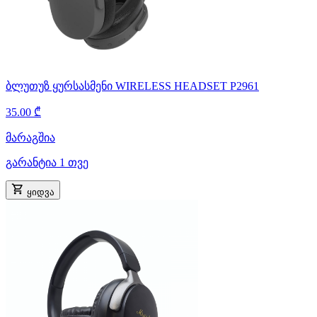
ბლუთუზ ყურსასმენი WIRELESS HEADSET P2961
35.00 ₾
მარაგშია
გარანტია 1 თვე
ყიდვა