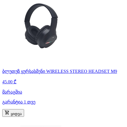
ბლუთუზ ყურსასმენი WIRELESS STEREO HEADSET M9
45.00 ₾
მარაგშია
გარანტია 1 თვე
ყიდვა